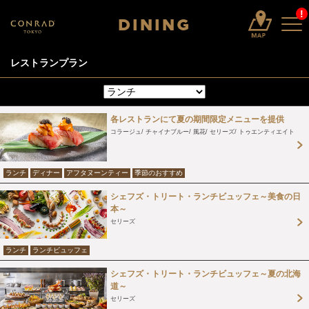
!
DINING
レストランプラン
各レストランにて夏の期間限定メニューを提供
コラージュ
チャイナブルー
風花
セリーズ
トゥエンティエイト
ランチ
ディナー
アフタヌーンティー
季節のおすすめ
シェフズ・トリート・ランチビュッフェ～美食の日
本～
セリーズ
ランチ
ランチビュッフェ
シェフズ・トリート・ランチビュッフェ～夏の北海
道～
セリーズ