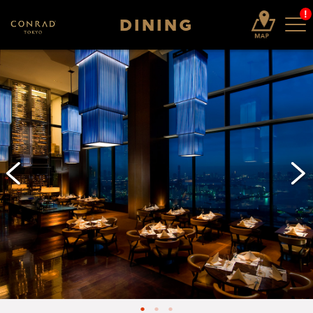
!
DINING