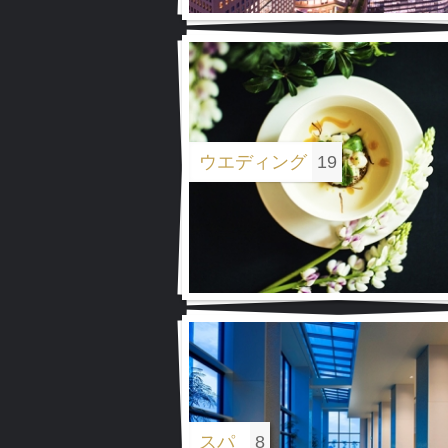
グ
イメージ
グ
ウエディング
イメージ
19
グ
イメージ
スパ
ロビー（360度ビュー）
8