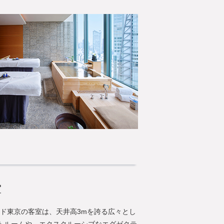
室
ッド東京の客室は、天井高3mを誇る広々とし