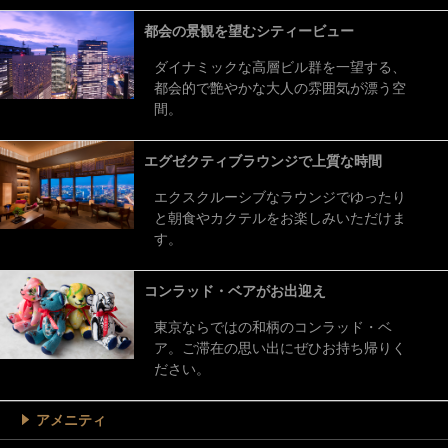
都会の景観を望むシティービュー
ダイナミックな高層ビル群を一望する、
都会的で艶やかな大人の雰囲気が漂う空
間。
エグゼクティブラウンジで上質な時間
エクスクルーシブなラウンジでゆったり
と朝食やカクテルをお楽しみいただけま
す。
コンラッド・ベアがお出迎え
東京ならではの和柄のコンラッド・ベ
ア。ご滞在の思い出にぜひお持ち帰りく
ださい。
アメニティ