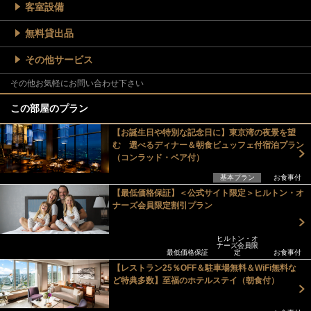
客室設備
無料貸出品
その他サービス
その他お気軽にお問い合わせ下さい
この部屋のプラン
【お誕生日や特別な記念日に】東京湾の夜景を望
む 選べるディナー＆朝食ビュッフェ付宿泊プラン
（コンラッド・ベア付）
基本プラン
お食事付
【最低価格保証】＜公式サイト限定＞ヒルトン・オ
ナーズ会員限定割引プラン
ヒルトン・オ
ナーズ会員限
最低価格保証
定
お食事付
【レストラン25％OFF＆駐車場無料＆WiFi無料な
ど特典多数】至福のホテルステイ（朝食付）