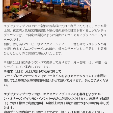
エグゼクティブフロアにご宿泊のお客様にだけご利用いただける、ホテル最
上階、東京湾と浜離宮恩賜庭園を望む都内屈指の眺望を有するエグゼクティ
ブラウンジは、ご自宅の居間のように自由にくつろぐセミプライベートなス
ペースです。
朝食、香り高いコーヒーやアフタヌーンティー、日替わりでレストランの味
を楽しめるイブニングサービスのほか、様々なサービスをご用意し、お客様
ひとりひとりのご要望にお応えいたします。
※朝食は土日祝のみラウンジで提供しております。月～金曜日は、28階「セ
リーズ」にてご案内しております。
※週末（土日）および祝日の利用に関して：
フードプレゼンテーション（ティータイムおよびカクテルタイム）の利用に
際しては1時間のお時間制限を設けさせて頂いております。予めご了承くださ
い。
エグゼクティブラウンジは、エグゼクティブフロアのお客様およびヒルト
ン・オナーズ ダイヤモンドメンバーのみご利用いただけます。未就学（5歳以
下）のお子様のご利用は無料、6歳以上のお子様は1泊につき
5,000円を申し受
けます。
宿泊プランの内容により異なりますので、詳しくはお問い合わせください。