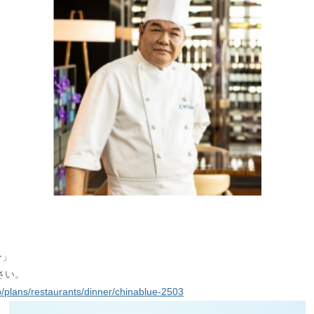
）
ー」
さい。
jp/plans/restaurants/dinner/chinablue-2503