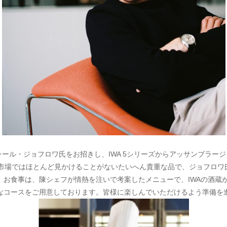
ャール・ジョフロワ氏をお招きし、IWA 5シリーズからアッサンブラー
rvesは市場ではほとんど見かけることがないたいへん貴重な品で、ジョフロワ
。お食事は、陳シェフが情熱を注いで考案したメニューで、IWAの酒蔵
なコースをご用意しております。皆様に楽しんでいただけるよう準備を